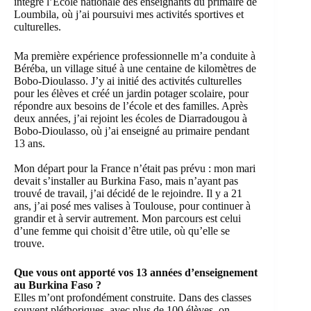
intégré l’École nationale des enseignants du primaire de
Loumbila, où j’ai poursuivi mes activités sportives et
culturelles.
Ma première expérience professionnelle m’a conduite à
Béréba, un village situé à une centaine de kilomètres de
Bobo-Dioulasso. J’y ai initié des activités culturelles
pour les élèves et créé un jardin potager scolaire, pour
répondre aux besoins de l’école et des familles. Après
deux années, j’ai rejoint les écoles de Diarradougou à
Bobo-Dioulasso, où j’ai enseigné au primaire pendant
13 ans.
Mon départ pour la France n’était pas prévu : mon mari
devait s’installer au Burkina Faso, mais n’ayant pas
trouvé de travail, j’ai décidé de le rejoindre. Il y a 21
ans, j’ai posé mes valises à Toulouse, pour continuer à
grandir et à servir autrement. Mon parcours est celui
d’une femme qui choisit d’être utile, où qu’elle se
trouve.
Que vous ont apporté vos 13 années d’enseignement
au Burkina Faso ?
Elles m’ont profondément construite. Dans des classes
souvent pléthoriques, avec plus de 100 élèves, on