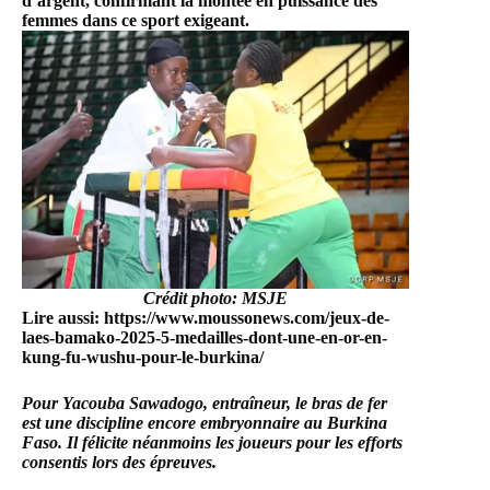
d’argent, confirmant la montée en puissance des
femmes dans ce sport exigeant.
Crédit photo: MSJE
Lire aussi:
https://www.moussonews.com/jeux-de-
laes-bamako-2025-5-medailles-dont-une-en-or-en-
kung-fu-wushu-pour-le-burkina/
Pour Yacouba Sawadogo, entraîneur, le bras de fer
est une discipline encore embryonnaire au Burkina
Faso. Il félicite néanmoins les joueurs pour les efforts
consentis lors des épreuves.