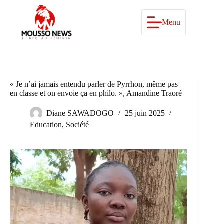
Passer
au
contenu
Menu
« Je n’ai jamais entendu parler de Pyrrhon, même pas
en classe et on envoie ça en philo. », Amandine Traoré
Diane SAWADOGO
25 juin 2025
Education
,
Société