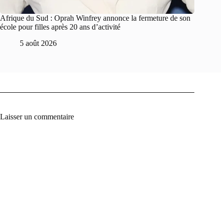
Afrique du Sud : Oprah Winfrey annonce la fermeture de son
école pour filles après 20 ans d’activité
5 août 2026
Laisser un commentaire
A
l
t
e
r
n
a
t
i
v
e