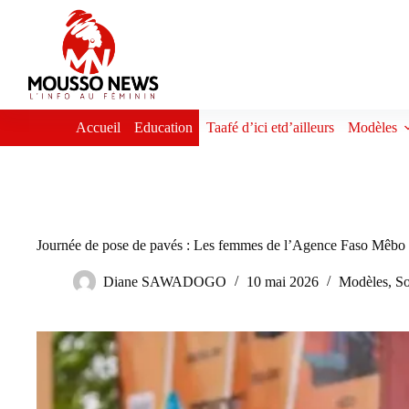
Passer
au
contenu
Accueil
Education
Taafé d’ici etd’ailleurs
Modèles
Journée de pose de pavés : Les femmes de l’Agence Faso Mêbo en
Diane SAWADOGO
10 mai 2026
Modèles
,
So