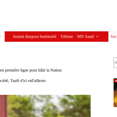
Instant diaspora burkinabè
Tribune
MN Santé
Soc
R
 première ligne pour bâtir la Nation
ciété
,
Taafé d'ici etd'ailleurs