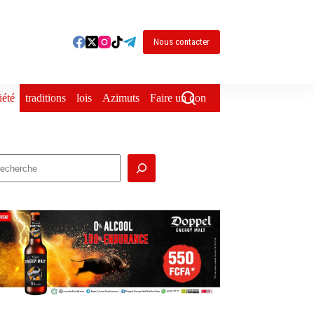
Nous contacter
iété
traditions
lois
Azimuts
Faire un don
echercher