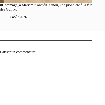
#Hommage_à Mariam Konaté/Gnanou, une pionnière à la tête
des Guiriko
7 août 2026
Laisser un commentaire
A
l
t
e
r
n
a
t
i
v
e
: