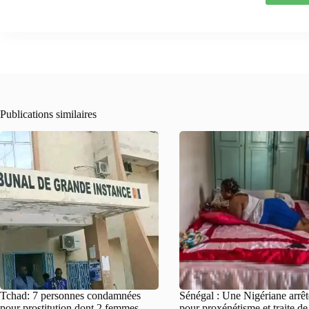
Publications similaires
Tchad: 7 personnes condamnées
Sénégal : Une Nigériane arrê
pour prostitution dont 2 femmes
pour proxénétisme et traite d