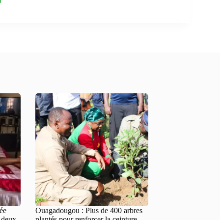
tée
Ouagadougou : Plus de 400 arbres
e deux
plantés pour renforcer la ceinture