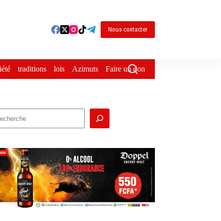
Nous contacter
iété
traditions
lois
Azimuts
Faire un don
echercher