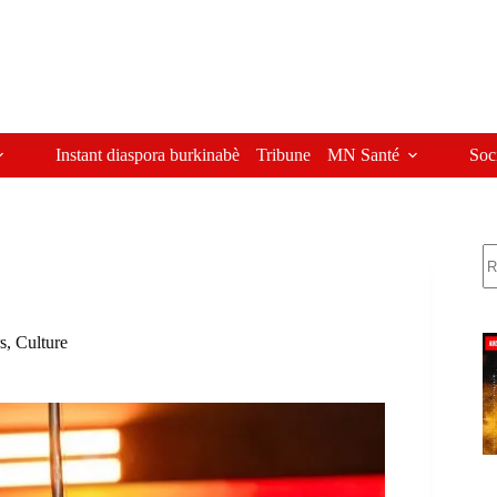
Instant diaspora burkinabè
Tribune
MN Santé
Soc
R
rs
,
Culture