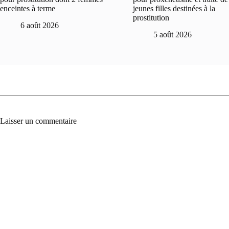
enceintes à terme
jeunes filles destinées à la
prostitution
6 août 2026
5 août 2026
Laisser un commentaire
A
l
t
e
r
n
a
t
i
v
e