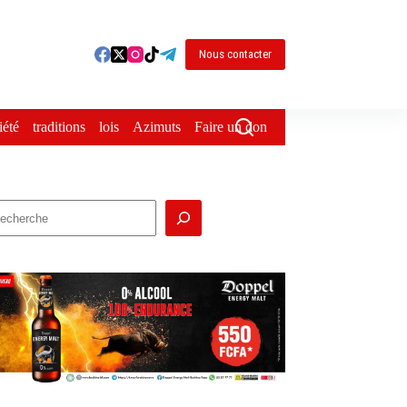
Nous contacter
iété
traditions
lois
Azimuts
Faire un don
echercher