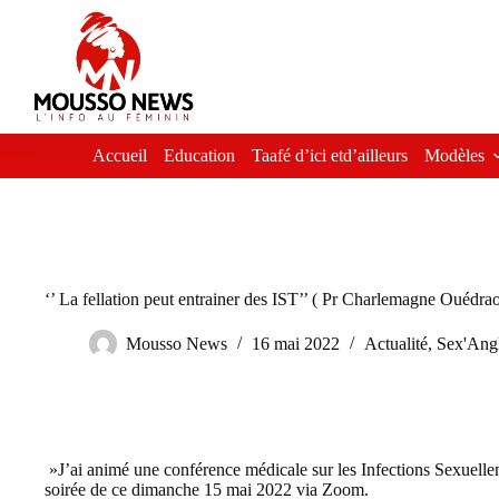
Passer
au
contenu
Accueil
Education
Taafé d’ici etd’ailleurs
Modèles
‘’ La fellation peut entrainer des IST’’ ( Pr Charlemagne Ouédra
Mousso News
16 mai 2022
Actualité
,
Sex'Ang
»J’ai animé une conférence médicale sur les Infections Sexuelle
soirée de ce dimanche 15 mai 2022 via Zoom.