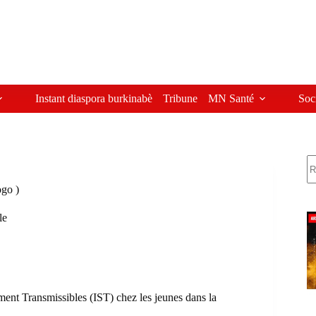
Instant diaspora burkinabè
Tribune
MN Santé
Soc
R
ogo )
le
ment Transmissibles (IST) chez les jeunes dans la