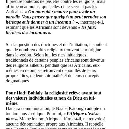
Il précise toutefois ne pas être contre les religions, mais
affirme néanmoins, que celles-ci ne servent pas les
Africains.
« On nous dit : mourez pour avoir un
paradis. Vous pensez que quelqu’un peut prendre son
héritage et le donner à un inconnu ? »,
interroge-t-il,
estimant que les Africains sont devenus
« les faux
héritiers des inconnus ».
Sur la question des doctrines et de l’initiation, il soutient
que de nombreux rites religieux trouvent leur origine
dans le vodou. Selon lui, les rites initiatiques
traditionnels de certains peuples africains sont devenus
des religions ailleurs, pendant que les Africains, eux-
mêmes en retour, se retrouvent dépouillés de leurs
propres rites, de leur spiritualité et de leurs concepts
dogmatiques.
Pour Hadj Bohlaly, la religiosité relève avant tout
des valeurs individuelles et non de Dieu en lui-
même.
Dans sa communication, le Naaba Kāoongo adopte un
ton tout aussi critique. Pour lui,
« l’Afrique n’existe
plus ».
Même le nom Afrique, affirme-t-il, ne renvoie à
aucune dénomination propre aux Africains. Il rappelle