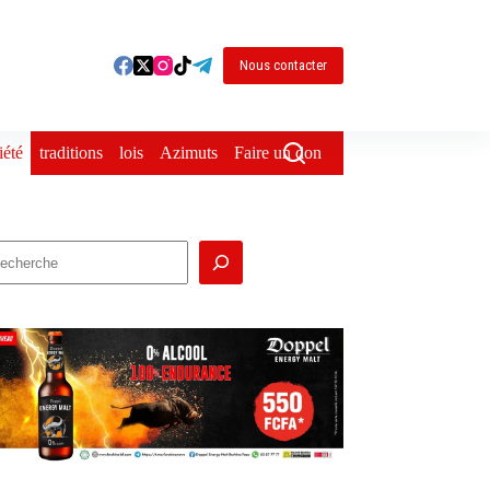
Nous contacter
iété
traditions
lois
Azimuts
Faire un don
echercher