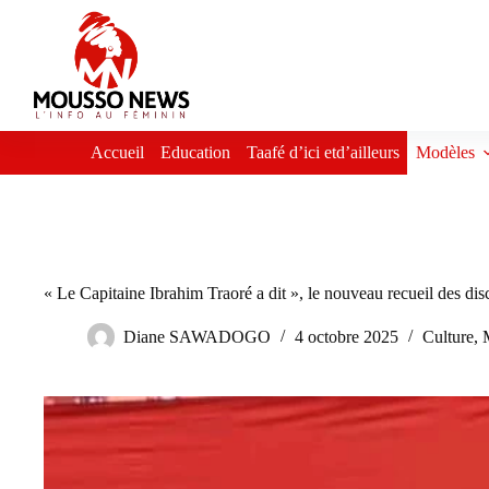
Passer
au
contenu
Accueil
Education
Taafé d’ici etd’ailleurs
Modèles
« Le Capitaine Ibrahim Traoré a dit », le nouveau recueil des disc
Diane SAWADOGO
4 octobre 2025
Culture
,