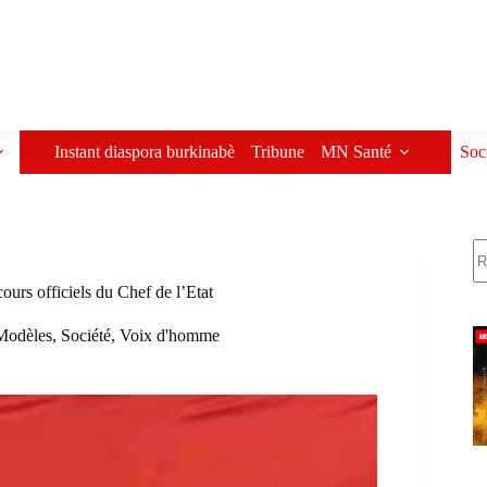
Instant diaspora burkinabè
Tribune
MN Santé
Soc
R
ours officiels du Chef de l’Etat
Modèles
,
Société
,
Voix d'homme