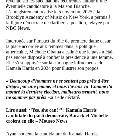
revenue sur les spéculations récurrentes autour d’une
éventuelle candidature à la Maison-Blanche.
L’enregistrement, réalisé le 5 novembre 2025 à la
Brooklyn Academy of Music de New York
, a permis à
la figure démocrate de clarifier sa position, relayée par
NBC News.
Interrogée sur l’impact du rôle de première dame et sur
la place accordée aux femmes dans la politique
américaine, Michelle Obama a estimé que le pays n’était
pas encore disposé à confier la présidence à une femme.
Elle s’est appuyée sur la campagne infructueuse de
Kamala Harris en 2024 pour illustrer son propos.
« Beaucoup d’hommes ne se sentent pas prêts à être
dirigés par une femme, et nous l’avons vu
.
Comme l’a
montré la dernière élection, malheureusement, nous
ne sommes pas prêts
»,a-t-elle déclaré.
Lire aussi:
‘’Yes, she can! ‘’ : Kamala Harris
candidate du parti démocrate, Barack et Michelle
croient en elle – Mousso News
Ayant soutenu la candidature de Kamala Harris,