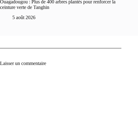
Ouagadougou : Plus de 400 arbres plantés pour renforcer la
ceinture verte de Tanghin
5 août 2026
Laisser un commentaire
A
l
t
e
r
n
a
t
i
v
e
: