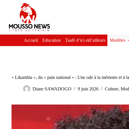
Passer
au
contenu
Accueil
Education
Taafé d’ici etd’ailleurs
Modèles
« Likambia », du « pain national » : Une ode à la mémoire et à l
Diane SAWADOGO
9 juin 2026
Culture
,
Mod