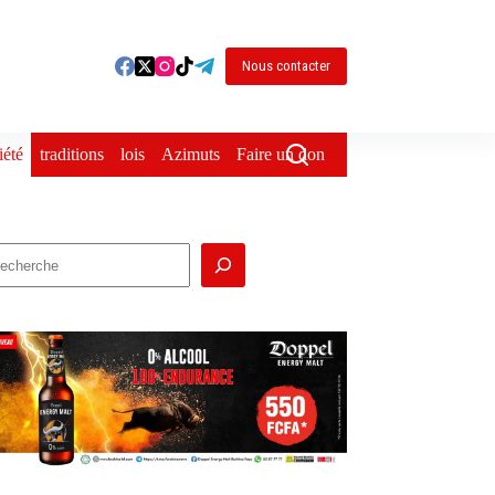
Nous contacter
iété
traditions
lois
Azimuts
Faire un don
echercher