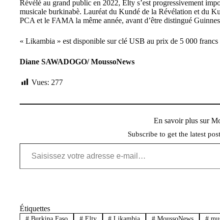
Révélé au grand public en 2022, Elty s’est progressivement imp
musicale burkinabè. Lauréat du Kundé de la Révélation et du Kun
PCA et le FAMA la même année, avant d’être distingué Guinnes
« Likambia » est disponible sur clé USB au prix de 5 000 franc
Diane SAWADOGO/ MoussoNews
Vues:
277
En savoir plus sur 
Subscribe to get the latest pos
Saisissez votre adresse e-mail…
Étiquettes
#
Burkina Faso
#
Elty
#
Likambia
#
MoussoNews
#
mus