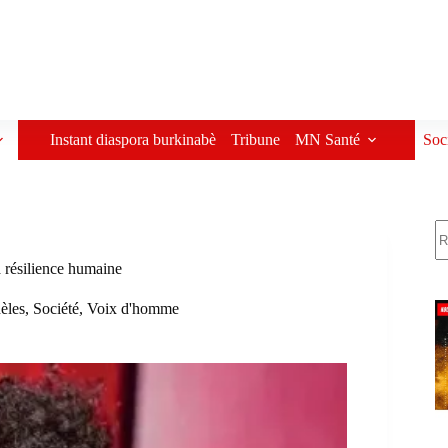
Instant diaspora burkinabè
Tribune
MN Santé
Soc
R
a résilience humaine
èles
,
Société
,
Voix d'homme