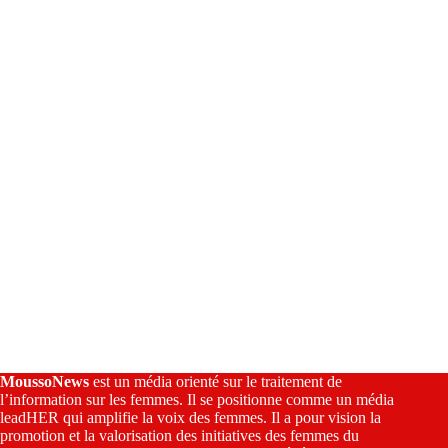
a
t
i
v
e
:
MoussoNews
est un média orienté sur le traitement de
l’information sur les femmes. Il se positionne comme un média
leadHER qui amplifie la voix des femmes. Il a pour vision la
promotion et la valorisation des initiatives des femmes du