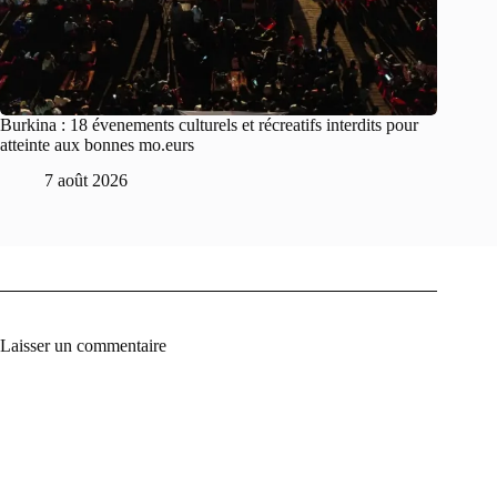
Burkina : 18 évenements culturels et récreatifs interdits pour
atteinte aux bonnes mo.eurs
7 août 2026
Laisser un commentaire
A
l
t
e
r
n