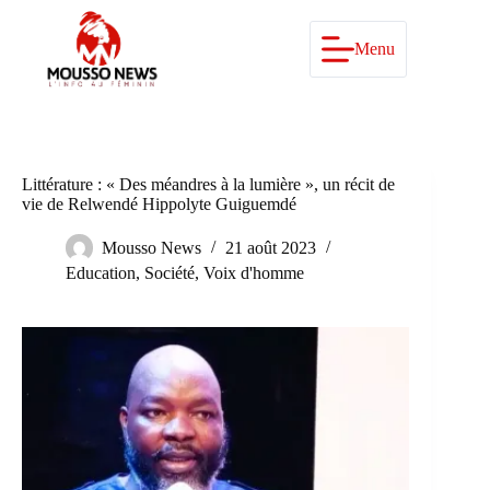
Passer
au
contenu
Menu
Littérature : « Des méandres à la lumière », un récit de
vie de Relwendé Hippolyte Guiguemdé
Mousso News
21 août 2023
Education
,
Société
,
Voix d'homme