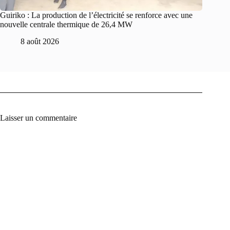
Guiriko : La production de l’électricité se renforce avec une
nouvelle centrale thermique de 26,4 MW
8 août 2026
Laisser un commentaire
A
l
t
e
r
n
a
t
i
v
e