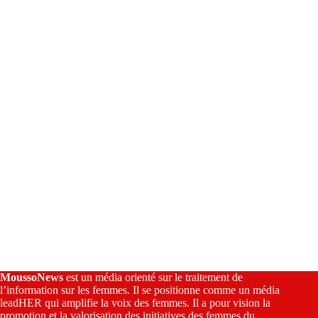
a
t
i
v
e
:
MoussoNews
est un média orienté sur le traitement de
l’information sur les femmes. Il se positionne comme un média
leadHER qui amplifie la voix des femmes. Il a pour vision la
promotion et la valorisation des initiatives des femmes du