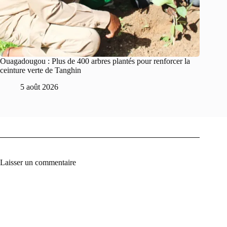
Ouagadougou : Plus de 400 arbres plantés pour renforcer la
ceinture verte de Tanghin
5 août 2026
Laisser un commentaire
A
l
t
e
r
n