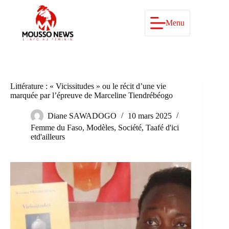
Passer
au
contenu
Menu
Littérature : « Vicissitudes » ou le récit d’une vie
marquée par l’épreuve de Marceline Tiendrébéogo
Diane SAWADOGO
10 mars 2025
Femme du Faso
,
Modèles
,
Société
,
Taafé d'ici
etd'ailleurs