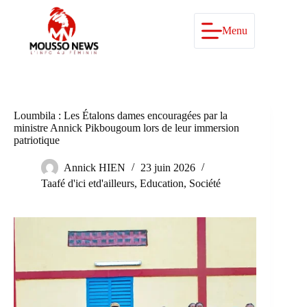
Passer
au
contenu
Menu
Loumbila : Les Étalons dames encouragées par la
ministre Annick Pikbougoum lors de leur immersion
patriotique
Annick HIEN
23 juin 2026
Taafé d'ici etd'ailleurs
,
Education
,
Société