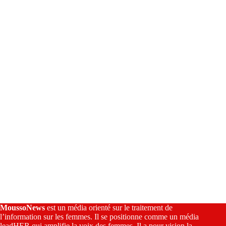
n
a
t
i
v
e
:
MoussoNews
est un média orienté sur le traitement de
l’information sur les femmes. Il se positionne comme un média
leadHER qui amplifie la voix des femmes. Il a pour vision la