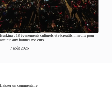
Burkina : 18 évenements culturels et récreatifs interdits pour
atteinte aux bonnes mo.eurs
7 août 2026
Laisser un commentaire
A
l
t
e
r