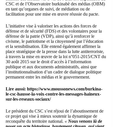
CSC et de l’Observatoire burkinabè des médias (OBM)
en tant qu’organes de suivi, de médiation ou de
facilitation pour une mise en œuvre réussie du pacte.
L’initiative vise à valoriser les actions des forces de
défense et de sécurité (FDS) et des
volontaires pour la
défense de la patrie
(VDP), ainsi qu’à renforcer le
civisme, le patriotisme et la citoyenneté par l’éducation
et la sensibilisation. Elle entend également affirmer la
place stratégique de la presse dans la lutte antiterroriste,
à travers la mise en œuvre de la loi n°051-2015/CNT du
30 août 2015 sur le droit d’accès à l’information
publique et aux documents administratifs, ainsi que
l’institutionnalisation d’un cadre de dialogue politique
permanent entre les médias et le gouvernement.
Lire aussi:
https://www.moussonews.com/burkina-
le-csc-hausse-la-voix-contre-les-messages-haineux-
sur-les-reseaux-sociaux/
Le président du CSC s’est réjoui de l’aboutissement de
ce projet qui vise à mieux soutenir la dynamique de
reconquête du territoire national.
«
Nous venons là de
poser un acte historique, hautement citoyen, qui vient