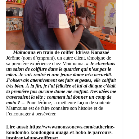
Maï
mouna en train de coiffer Idrissa Kanazoé
Jérôme (nom d’emprunt), un autre client, témoigne de
sa première expérience chez Maïmouna.
« Je cherchais
un salon de coiffure dans le quartier qui n’est pas le
mien. Je suis rentré et une jeune dame m’a accueilli.
J’observais attentivement ses faits et gestes, elle coiffait
très bien. À la fin, je l’ai félicitée et lui ai dit que c’était
la première fois qu’une dame me coiffait. Des idées me
traversaient la tête : comment lui donner un coup de
main ? »
. Pour Jérôme, la meilleure façon de soutenir
Maïmouna est de faire connaître son histoire et de
l’encourager à persévérer.
Lire aussi:
https://www.moussonews.com/catherine-
kondombo-koudougou-ouaga-et-bobo-le-parcours-
inspirant-dune-coiffeuse/