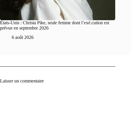
États-Unis : Christa Pike, seule femme dont l’exé.cution est
prévue en septembre 2026
6 août 2026
Laisser un commentaire
A
l
t
e
r
n
a
t