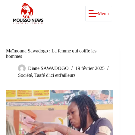
Passer
au
contenu
Menu
Maïmouna Sawadogo : La femme qui coiffe les
hommes
Diane SAWADOGO
19 février 2025
Société
,
Taafé d'ici etd'ailleurs