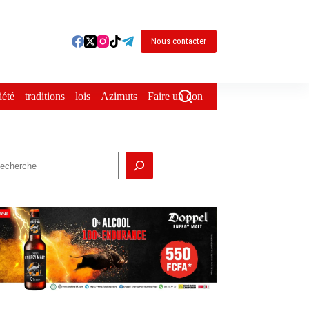
Nous contacter
iété
traditions
lois
Azimuts
Faire un don
echercher