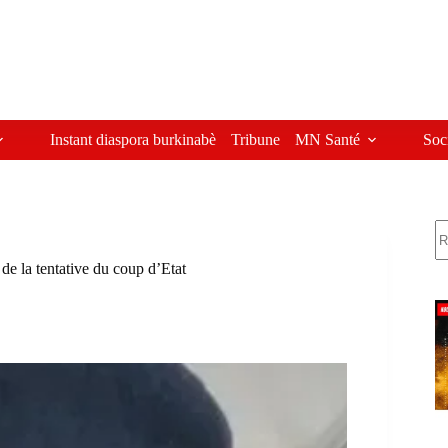
Instant diaspora burkinabè
Tribune
MN Santé
Soc
R
e la tentative du coup d’Etat