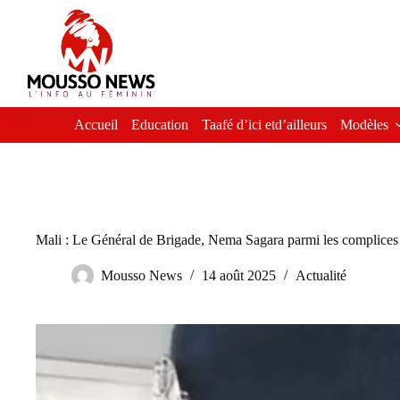
Passer
au
contenu
Accueil
Education
Taafé d’ici etd’ailleurs
Modèles
Mali : Le Général de Brigade, Nema Sagara parmi les complices d
Mousso News
14 août 2025
Actualité