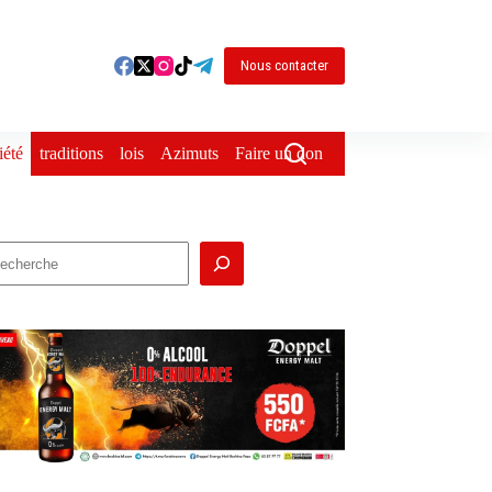
Nous contacter
iété
traditions
lois
Azimuts
Faire un don
echercher