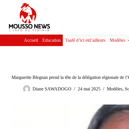
Passer
au
contenu
Accueil
Education
Taafé d’ici etd’ailleurs
Modèles
Marguerite Blegnan prend la tête de la délégation régionale de 
Diane SAWADOGO
24 mai 2025
Modèles
,
So