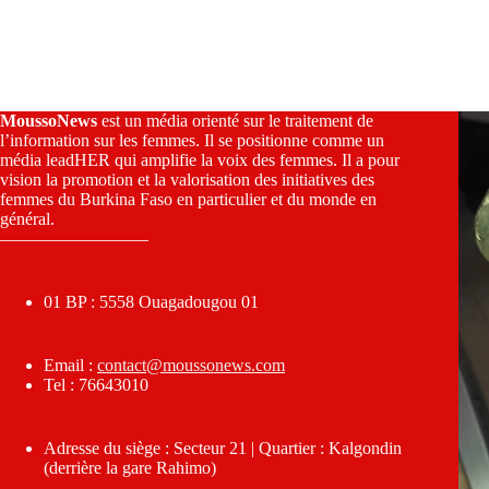
MoussoNews
est un média orienté sur le traitement de
l’information sur les femmes. Il se positionne comme un
média leadHER qui amplifie la voix des femmes. Il a pour
vision la promotion et la valorisation des initiatives des
femmes du Burkina Faso en particulier et du monde en
général.
————————–
01 BP : 5558 Ouagadougou 01
Email :
contact@moussonews.com
Tel : 76643010
Adresse du siège : Secteur 21 | Quartier : Kalgondin
(derrière la gare Rahimo)