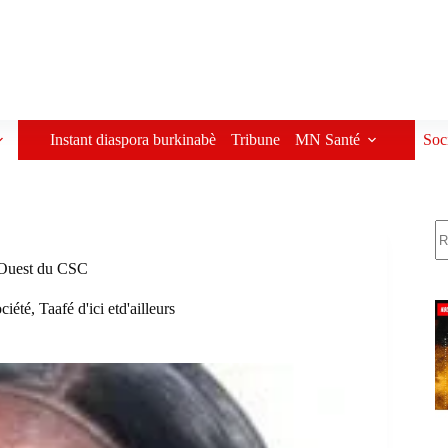
Instant diaspora burkinabè
Tribune
MN Santé
Soc
R
l’Ouest du CSC
ciété
,
Taafé d'ici etd'ailleurs