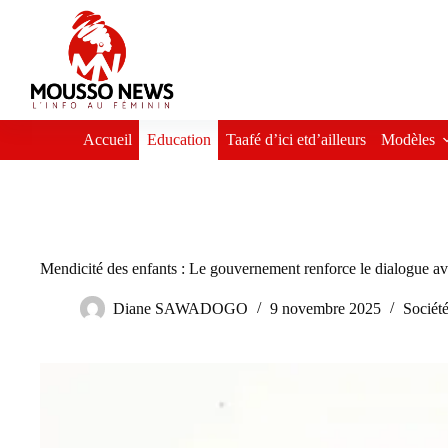
Passer
au
contenu
Accueil
Education
Taafé d’ici etd’ailleurs
Modèles
Mendicité des enfants : Le gouvernement renforce le dialogue av
Diane SAWADOGO
9 novembre 2025
Sociét