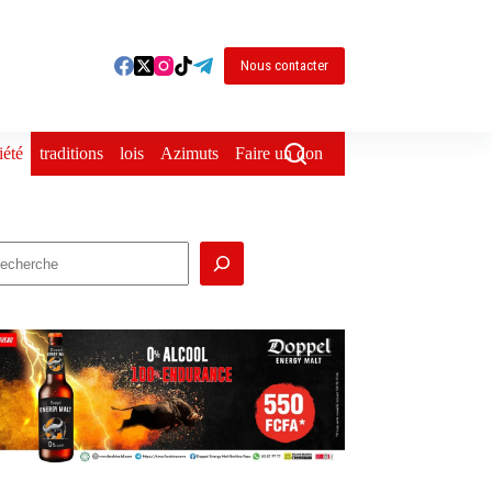
Nous contacter
iété
traditions
lois
Azimuts
Faire un don
echercher