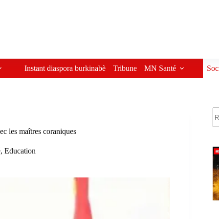
Instant diaspora burkinabè
Tribune
MN Santé
Soc
R
ec les maîtres coraniques
é
,
Education