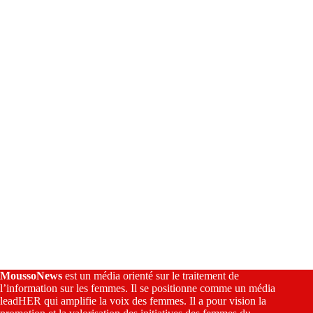
a
t
i
v
e
:
MoussoNews
est un média orienté sur le traitement de
l’information sur les femmes. Il se positionne comme un média
leadHER qui amplifie la voix des femmes. Il a pour vision la