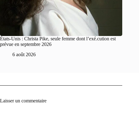
États-Unis : Christa Pike, seule femme dont l’exé.cution est
prévue en septembre 2026
6 août 2026
Laisser un commentaire
A
l
t
e
r
n