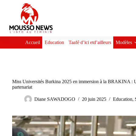
Passer
au
contenu
Accueil
Education
Taafé d’ici etd’ailleurs
Modèles
Miss Universités Burkina 2025 en immersion à la BRAKINA : Une
partenariat
Diane SAWADOGO
20 juin 2025
Education
,