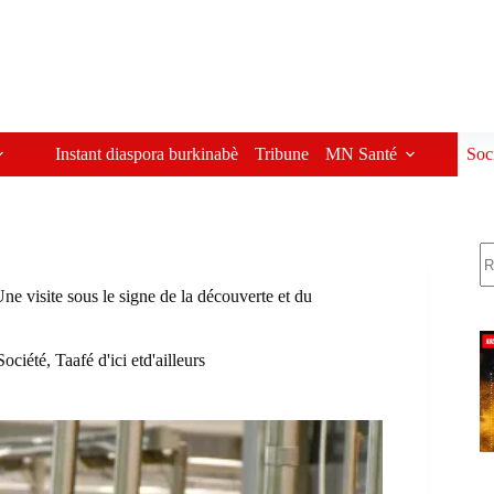
Instant diaspora burkinabè
Tribune
MN Santé
Soc
R
 visite sous le signe de la découverte et du
Société
,
Taafé d'ici etd'ailleurs