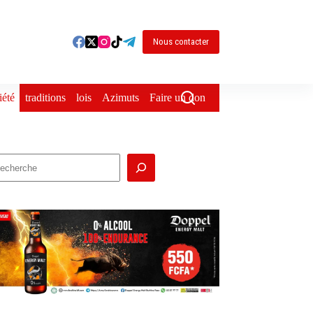
Nous contacter
iété
traditions
lois
Azimuts
Faire un don
echercher