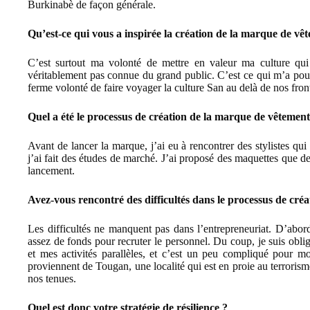
Burkinabè de façon générale.
Qu’est-ce qui vous a inspirée la création de la marque de v
C’est surtout ma volonté de mettre en valeur ma culture qui
véritablement pas connue du grand public. C’est ce qui m’a pou
ferme volonté de faire voyager la culture San au delà de nos front
Quel a été le processus de création de la marque de vêtemen
Avant de lancer la marque, j’ai eu à rencontrer des stylistes q
j’ai fait des études de marché. J’ai proposé des maquettes que d
lancement.
Avez-vous rencontré des difficultés dans le processus de cré
Les difficultés ne manquent pas dans l’entrepreneuriat. D’abor
assez de fonds pour recruter le personnel. Du coup, je suis ob
et mes activités parallèles, et c’est un peu compliqué pour mo
proviennent de Tougan, une localité qui est en proie au terrorism
nos tenues.
Quel est donc votre stratégie de résilience ?