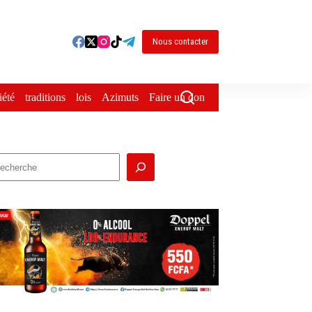
Nous contacter
iété
traditions
lois
Azimuts
Faire un don
echercher