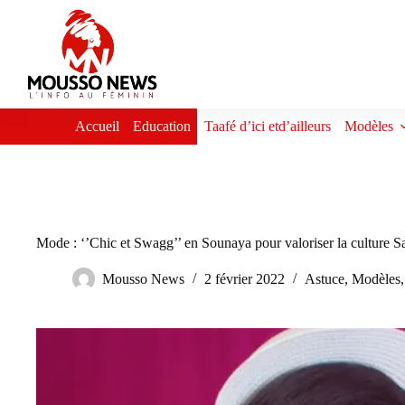
Passer
au
contenu
Accueil
Education
Taafé d’ici etd’ailleurs
Modèles
Mode : ‘’Chic et Swagg’’ en Sounaya pour valoriser la culture S
Mousso News
2 février 2022
Astuce
,
Modèles