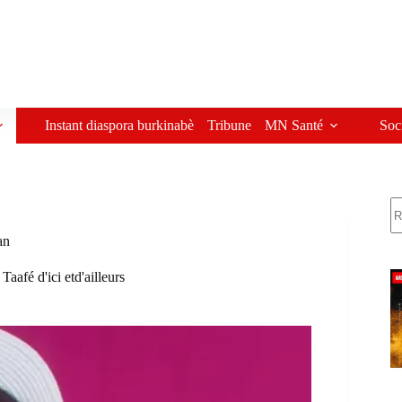
Instant diaspora burkinabè
Tribune
MN Santé
Soc
R
an
,
Taafé d'ici etd'ailleurs