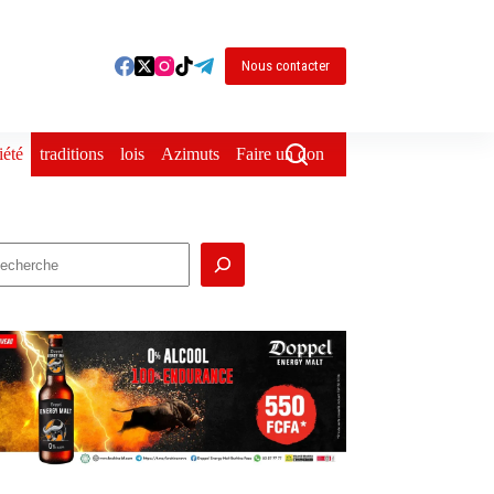
Nous contacter
iété
traditions
lois
Azimuts
Faire un don
echercher