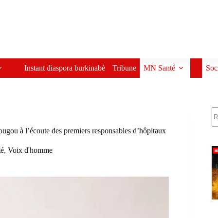
Instant diaspora burkinabè
Tribune
MN Santé
Soc
R
ougou à l’écoute des premiers responsables d’hôpitaux
é
,
Voix d'homme