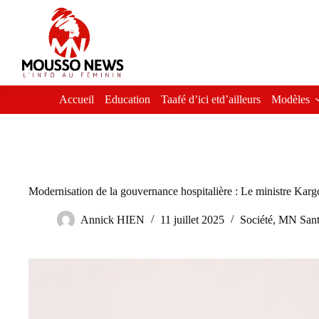
Passer
au
contenu
Accueil
Education
Taafé d’ici etd’ailleurs
Modèles
Modernisation de la gouvernance hospitalière : Le ministre Karg
Annick HIEN
11 juillet 2025
Société
,
MN Sant