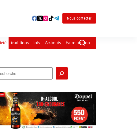
Nous contacter
iété
traditions
lois
Azimuts
Faire un don
echercher