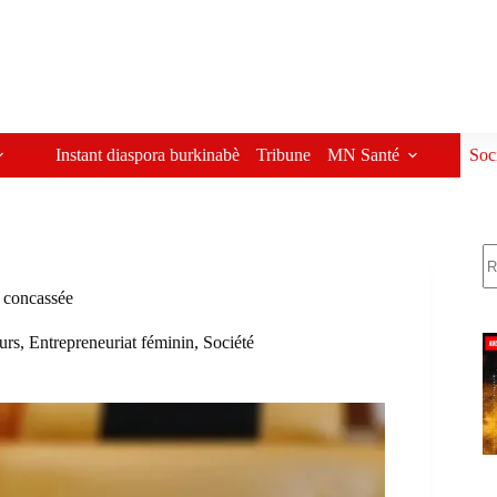
Instant diaspora burkinabè
Tribune
MN Santé
Soc
R
t concassée
eurs
,
Entrepreneuriat féminin
,
Société