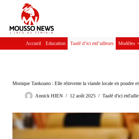
Passer
au
contenu
Accueil
Education
Taafé d’ici etd’ailleurs
Modèles
Monique Tankoano : Elle réinvente la viande locale en poudre e
Annick HIEN
12 août 2025
Taafé d'ici etd'aill