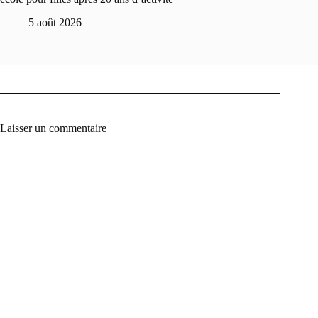
5 août 2026
Laisser un commentaire
A
l
t
e
r
n
a
t
i
v
e
: