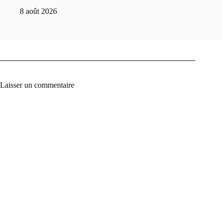
8 août 2026
Laisser un commentaire
A
l
t
e
r
n
a
t
i
v
e
: