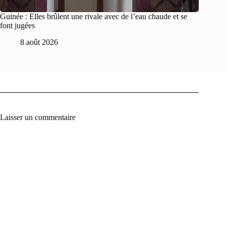
Guinée : Elles brûlent une rivale avec de l’eau chaude et se
font jugées
8 août 2026
Laisser un commentaire
A
l
t
e
r
n
a
t
i
v
e