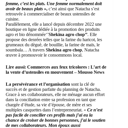
femme, c’est les plats. Une femme normalement doit
avoir de beaux plats
»,
c’est ainsi que Natacha s’est
retrouvée à commercialiser de beaux ustensiles de
cuisine.
Parallèlement, elle a lancé depuis décembre 2022 une
boutique en ligne dédiée à la promotion des produits
agro et bio dénommée‘’
Shekina agro chop’’
. Elle
propose des denrées telles que la farine du haricot, les
grumeaux du dèguè, de bouillie, la farine de maïs, le
soumbala… A travers
Shekina agro chop
, Natacha
œuvre à promouvoir le consommons local.
Lire aussi:
Commerces aux feux tricolores : L’art de
la vente d’ustensiles en mouvement – Mousso News
La persévérance et l’organisation
sont la clé de
succès et de gestion parfaite du planning de Natacha.
Grace à ses collaborateurs, elle ne ménage aucun effort
dans la conciliation entre sa profession en tant que
chargée d’étude, sa vie d’épouse, de mère et ses
multiples casquettes dans l’entrepreneuriat. «
Ce n’est
pas facile de concilier ces profils mais j’ai eu la
chance de croiser de bonnes personnes, j’ai le soutien
de mes collaborateurs. Mon époux aussi