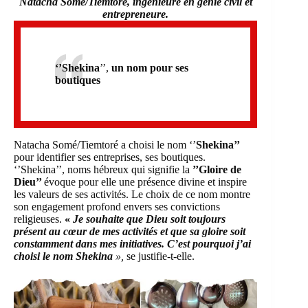
Natacha Somé/Tiemtoré, ingénieure en génie civil et
entrepreneure.
‘’Shekina
’’,
un nom pour ses
boutiques
Natacha Somé/Tiemtoré a choisi le nom ‘’
Shekina’’
pour identifier ses entreprises, ses boutiques.
‘’Shekina’’, noms hébreux qui signifie la
’’Gloire de
Dieu’’
évoque pour elle une présence divine et inspire
les valeurs de ses activités. Le choix de ce nom montre
son engagement profond envers ses convictions
religieuses.
«
Je souhaite que Dieu soit toujours
présent au cœur de mes activités et que sa gloire soit
constamment dans mes initiatives. C’est pourquoi j’ai
choisi le nom Shekina
»,
se justifie-t-elle.