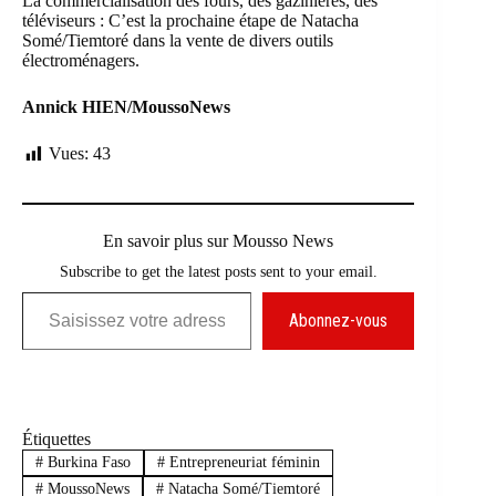
La commercialisation des fours, des gazinières, des
téléviseurs : C’est la prochaine étape de
Natacha
Somé/Tiemtoré
dans la vente de divers outils
électroménagers.
Annick HIEN/MoussoNews
Vues:
43
En savoir plus sur Mousso News
Subscribe to get the latest posts sent to your email.
Saisissez votre adresse e-mail…
Abonnez-vous
Étiquettes
#
Burkina Faso
#
Entrepreneuriat féminin
#
MoussoNews
#
Natacha Somé/Tiemtoré