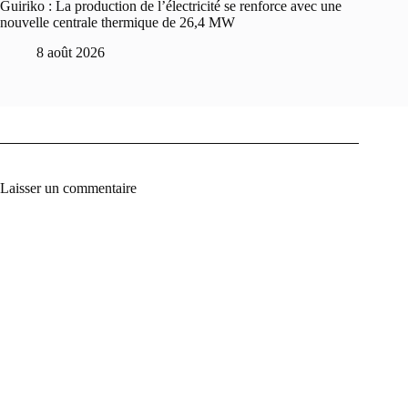
Guiriko : La production de l’électricité se renforce avec une
nouvelle centrale thermique de 26,4 MW
8 août 2026
Laisser un commentaire
A
l
t
e
r
n
a
t
i
v
e
: