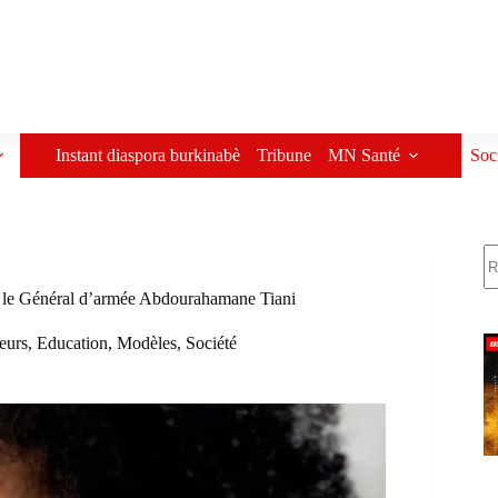
Instant diaspora burkinabè
Tribune
MN Santé
Soc
R
t le Général d’armée Abdourahamane Tiani
leurs
,
Education
,
Modèles
,
Société