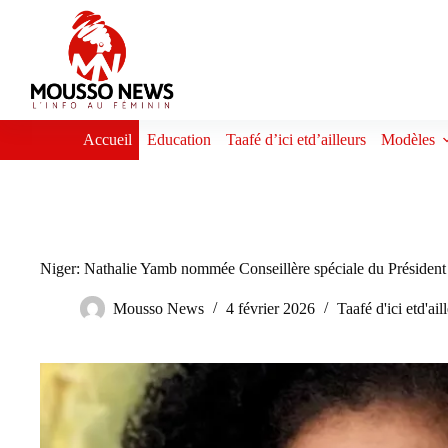
Passer
au
contenu
Accueil
Education
Taafé d’ici etd’ailleurs
Modèles
Niger: Nathalie Yamb nommée Conseillère spéciale du Présiden
Mousso News
4 février 2026
Taafé d'ici etd'ail