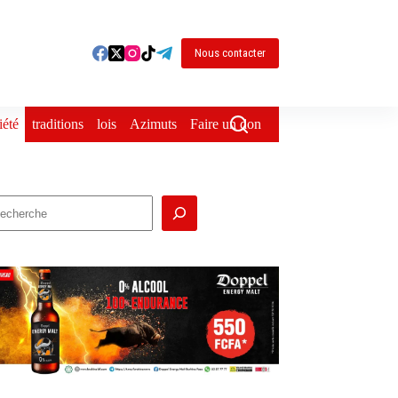
Nous contacter
iété
traditions
lois
Azimuts
Faire un don
echercher