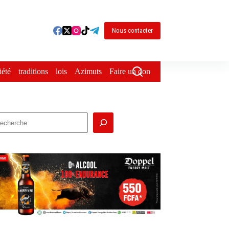
Nous contacter
iété
traditions
lois
Azimuts
Faire un don
echercher