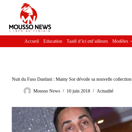
Passer
au
contenu
Accueil
Education
Taafé d’ici etd’ailleurs
Modèles
Nuit du Faso Danfani : Mamy Sor dévoile sa nouvelle collection
Mousso News
10 juin 2018
Actualité