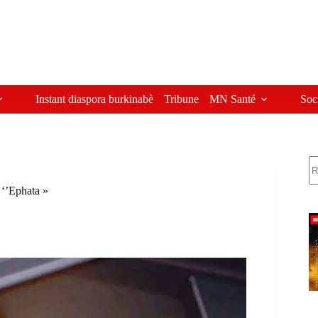
Instant diaspora burkinabè
Tribune
MN Santé
Soc
R
 ‘’Ephata »