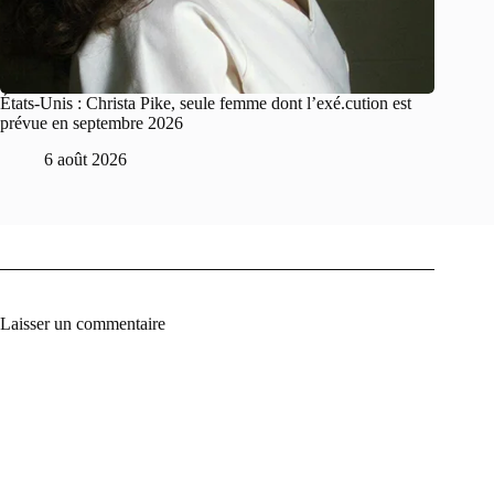
États-Unis : Christa Pike, seule femme dont l’exé.cution est
prévue en septembre 2026
6 août 2026
Laisser un commentaire
A
l
t
e
r
n
a
t