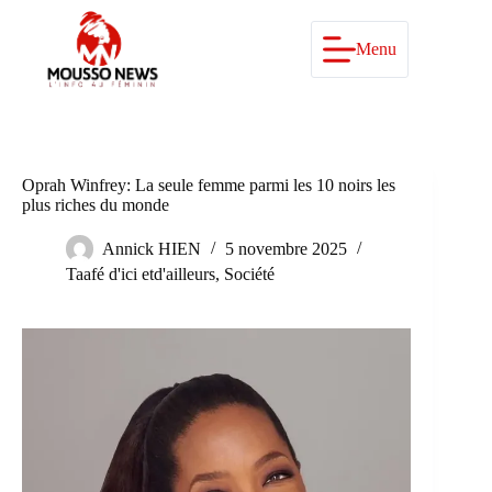
Passer
au
contenu
Menu
Oprah Winfrey: La seule femme parmi les 10 noirs les
plus riches du monde
Annick HIEN
5 novembre 2025
Taafé d'ici etd'ailleurs
,
Société