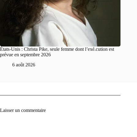
États-Unis : Christa Pike, seule femme dont l’exé.cution est
prévue en septembre 2026
6 août 2026
Laisser un commentaire
A
l
t
e