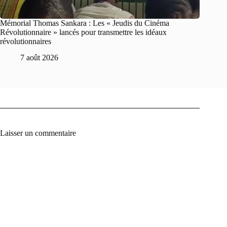
Mémorial Thomas Sankara : Les « Jeudis du Cinéma
Révolutionnaire » lancés pour transmettre les idéaux
révolutionnaires
7 août 2026
Laisser un commentaire
A
l
t
e
r
n
a
t
i