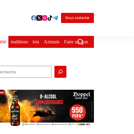
Nous contacter
iété
traditions
lois
Azimuts
Faire un don
echercher