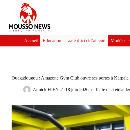
Passer
au
contenu
Accueil
Education
Taafé d’ici etd’ailleurs
Modèles
Ouagadougou : Amazone Gym Club ouvre ses portes à Karpala a
Annick HIEN
18 juin 2026
Taafé d'ici etd'aille