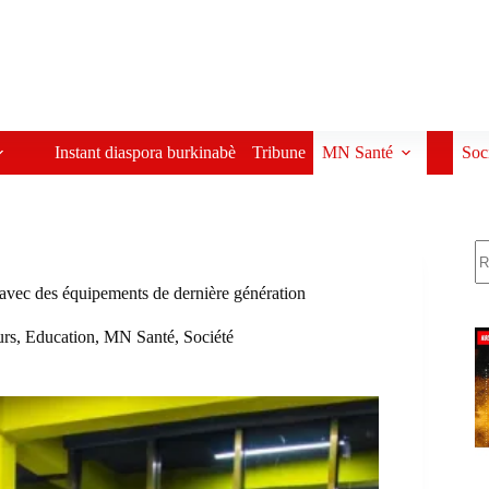
Instant diaspora burkinabè
Tribune
MN Santé
Soc
R
vec des équipements de dernière génération
urs
,
Education
,
MN Santé
,
Société