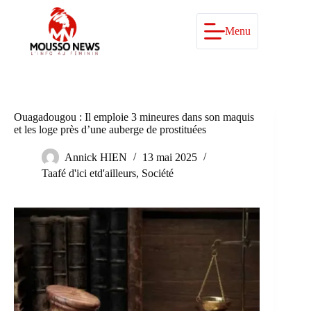
Passer
au
contenu
Menu
Ouagadougou : Il emploie 3 mineures dans son maquis
et les loge près d’une auberge de prostituées
Annick HIEN
13 mai 2025
Taafé d'ici etd'ailleurs
,
Société