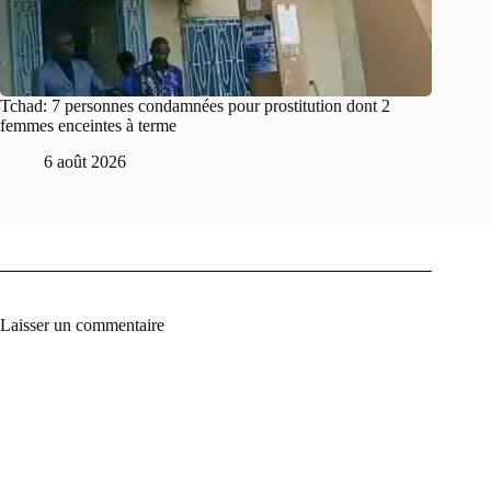
Tchad: 7 personnes condamnées pour prostitution dont 2
femmes enceintes à terme
6 août 2026
Laisser un commentaire
A
l
t
e
r
n
a