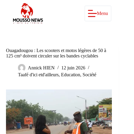
Passer
au
contenu
Menu
Ouagadougou : Les scooters et motos légères de 50 à
125 cm³ doivent circuler sur les bandes cyclables
Annick HIEN
12 juin 2026
Taafé d'ici etd'ailleurs
,
Education
,
Société