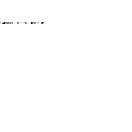
Laisser un commentaire
A
l
t
e
r
n
a
t
i
v
e
: