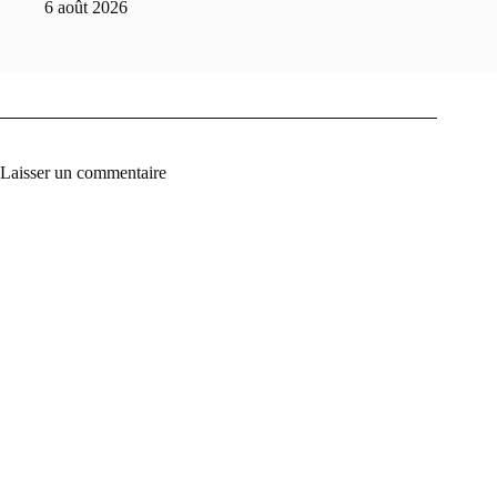
6 août 2026
Laisser un commentaire
A
l
t
e
r
n
a
t
i
v
e
: