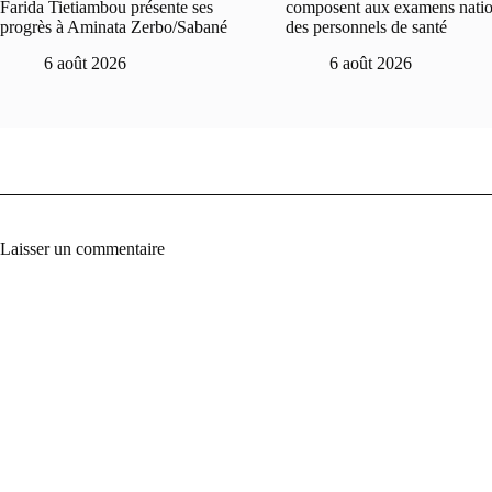
Farida Tietiambou présente ses
composent aux examens nati
progrès à Aminata Zerbo/Sabané
des personnels de santé
6 août 2026
6 août 2026
Laisser un commentaire
A
l
t
e
r
n
a
t
i
v
e