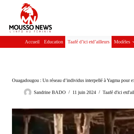
Passer
au
contenu
Accueil
Education
Taafé d’ici etd’ailleurs
Modèles
Ouagadougou : Un réseau d’individus interpellé à Yagma pour exp
Sandrine BADO
11 juin 2024
Taafé d'ici etd'ai