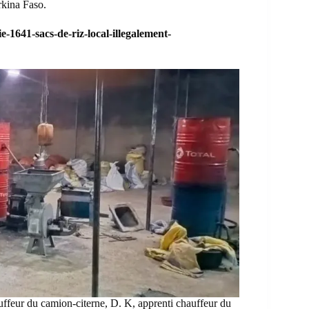
urkina Faso.
-1641-sacs-de-riz-local-illegalement-
auffeur du camion-citerne, D. K, apprenti chauffeur du