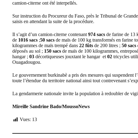
camion-citerne ont été interpellés.
Sur instruction du Procureur du Faso, près le Tribunal de Grande I
saisis en attendant la suite de la procédure.
Il s’agit d’un camion-citerne contenant
974 sacs
de farine de 13
de
1016 sacs
;
50 sacs
de maïs de 100 kg transformés en farine to
kilogrammes de maïs trempé dans
22 fûts
de 200 litres ;
50 sacs
déposés au sol ;
150 sacs
de maïs de 100 kilogrammes, entreposé
hangar ;
03
décortiqueuses jouxtant le hangar et
02
tricycles util
Ouagadougou.
Le gouvernement burkinabè a pris des mesures qui suspendent l’ex
toute l’étendue du territoire national ainsi tout contrevenant s’ex
La gendarmerie nationale invite la population à redoubler de vigil
Mireille Sandrine Bado/MoussoNews
Vues:
13