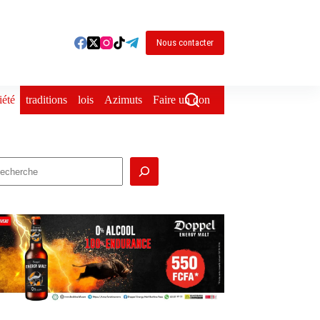
Nous contacter
iété
traditions
lois
Azimuts
Faire un don
echercher