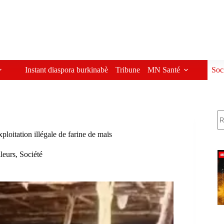
Instant diaspora burkinabè
Tribune
MN Santé
Soc
R
loitation illégale de farine de maïs
lleurs
,
Société