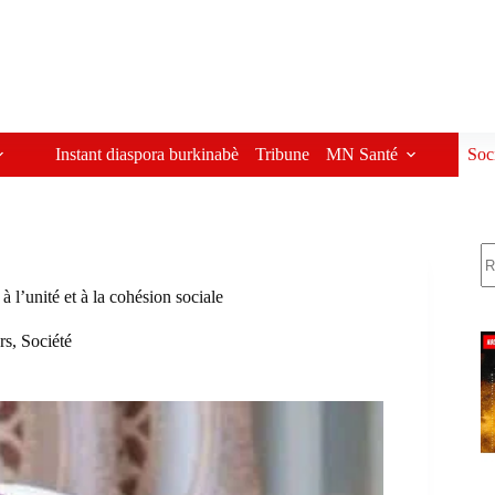
Instant diaspora burkinabè
Tribune
MN Santé
Soc
R
’unité et à la cohésion sociale
rs
,
Société