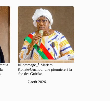
fant à
#Hommage_à Mariam
la
Konaté/Gnanou, une pionnière à la
s
tête des Guiriko
7 août 2026