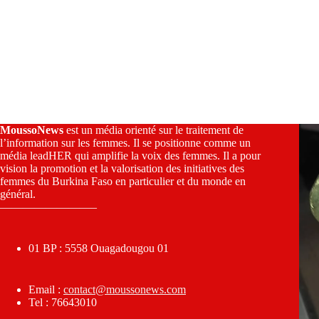
MoussoNews
est un média orienté sur le traitement de
l’information sur les femmes. Il se positionne comme un
média leadHER qui amplifie la voix des femmes. Il a pour
vision la promotion et la valorisation des initiatives des
femmes du Burkina Faso en particulier et du monde en
général.
————————–
01 BP : 5558 Ouagadougou 01
Email :
contact@moussonews.com
Tel : 76643010