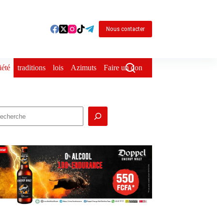
Nous contacter
iété
traditions
lois
Azimuts
Faire un don
echercher