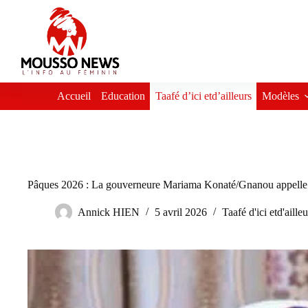
Passer
au
contenu
Accueil
Education
Taafé d’ici etd’ailleurs
Modèles
Pâques 2026 : La gouverneure Mariama Konaté/Gnanou appelle à l
Annick HIEN
5 avril 2026
Taafé d'ici etd'ailleu