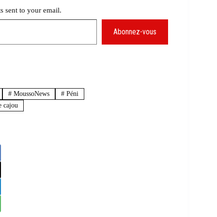
ts sent to your email.
Abonnez-vous
#
MoussoNews
#
Péni
e cajou