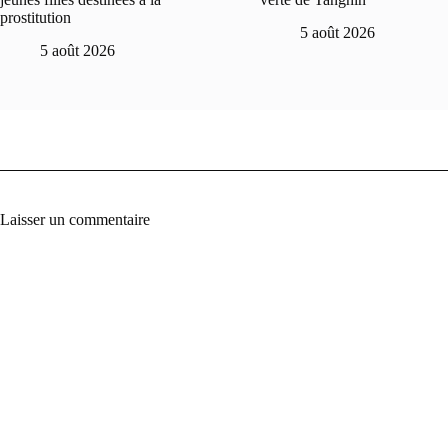
prostitution
5 août 2026
5 août 2026
Laisser un commentaire
A
l
t
e
r
n
a
t
i
v
e
: