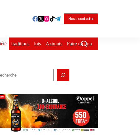
Nous contacter
iété
traditions
lois
Azimuts
Faire un don
echercher