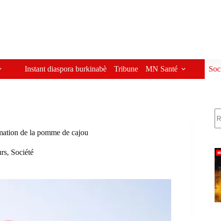
Instant diaspora burkinabè
Tribune
MN Santé
Soc
R
ormation de la pomme de cajou
urs
,
Société