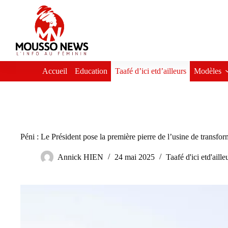
Passer
au
contenu
Accueil
Education
Taafé d’ici etd’ailleurs
Modèles
Péni : Le Président pose la première pierre de l’usine de transf
Annick HIEN
24 mai 2025
Taafé d'ici etd'aille