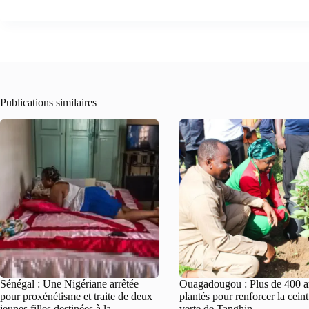
Publications similaires
Sénégal : Une Nigériane arrêtée
Ouagadougou : Plus de 400 a
pour proxénétisme et traite de deux
plantés pour renforcer la cein
jeunes filles destinées à la
verte de Tanghin