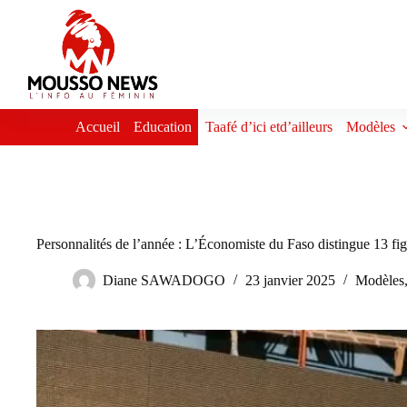
Passer
au
contenu
Accueil
Education
Taafé d’ici etd’ailleurs
Modèles
Personnalités de l’année : L’Économiste du Faso distingue 13 fi
Diane SAWADOGO
23 janvier 2025
Modèles