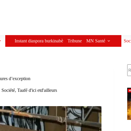
Instant diaspora burkinabè
Tribune
MN Santé
Soc
R
gures d’exception
,
Société
,
Taafé d'ici etd'ailleurs