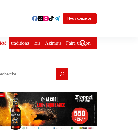
Nous contacter
iété
traditions
lois
Azimuts
Faire un don
echercher