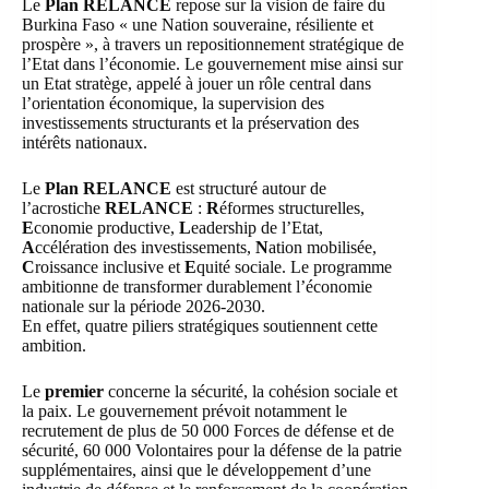
Le
Plan RELANCE
repose sur la vision de faire du
Burkina Faso « une Nation souveraine, résiliente et
prospère », à travers un repositionnement stratégique de
l’Etat dans l’économie. Le gouvernement mise ainsi sur
un Etat stratège, appelé à jouer un rôle central dans
l’orientation économique, la supervision des
investissements structurants et la préservation des
intérêts nationaux.
Le
Plan RELANCE
est structuré autour de
l’acrostiche
RELANCE
:
R
éformes structurelles,
E
conomie productive,
L
eadership de l’Etat,
A
ccélération des investissements,
N
ation mobilisée,
C
roissance inclusive et
E
quité sociale. Le programme
ambitionne de transformer durablement l’économie
nationale sur la période 2026-2030.
En effet, quatre piliers stratégiques soutiennent cette
ambition.
Le
premier
concerne la sécurité, la cohésion sociale et
la paix. Le gouvernement prévoit notamment le
recrutement de plus de 50 000 Forces de défense et de
sécurité, 60 000 Volontaires pour la défense de la patrie
supplémentaires, ainsi que le développement d’une