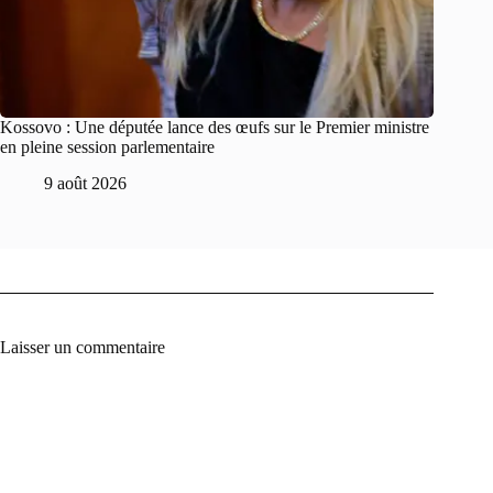
Kossovo : Une députée lance des œufs sur le Premier ministre
en pleine session parlementaire
9 août 2026
Laisser un commentaire
A
l
t
e
r
n