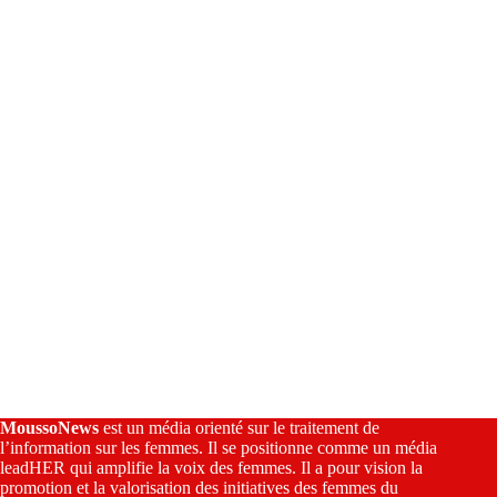
a
t
i
v
e
:
MoussoNews
est un média orienté sur le traitement de
l’information sur les femmes. Il se positionne comme un média
leadHER qui amplifie la voix des femmes. Il a pour vision la
promotion et la valorisation des initiatives des femmes du