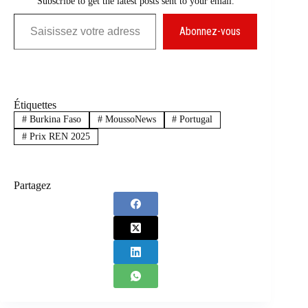
Subscribe to get the latest posts sent to your email.
Saisissez votre adresse e-mail…
Abonnez-vous
Étiquettes
#
Burkina Faso
#
MoussoNews
#
Portugal
#
Prix REN 2025
Partagez