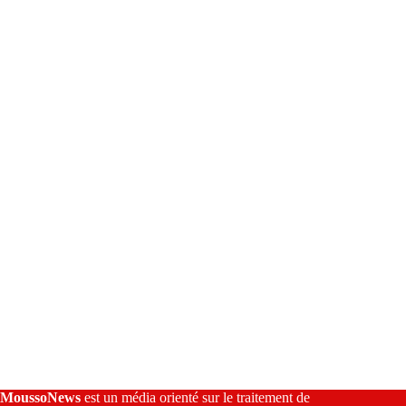
e
r
n
a
t
i
v
e
:
MoussoNews
est un média orienté sur le traitement de