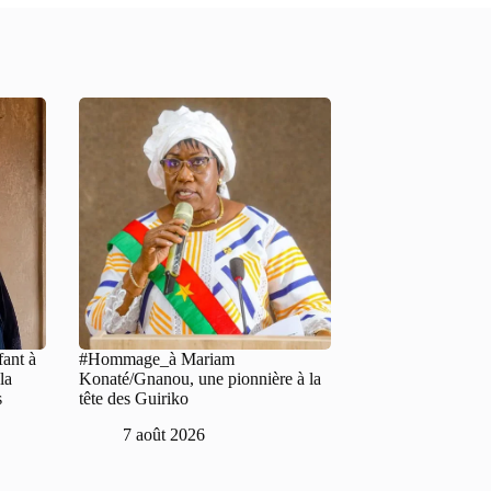
fant à
#Hommage_à Mariam
la
Konaté/Gnanou, une pionnière à la
s
tête des Guiriko
7 août 2026