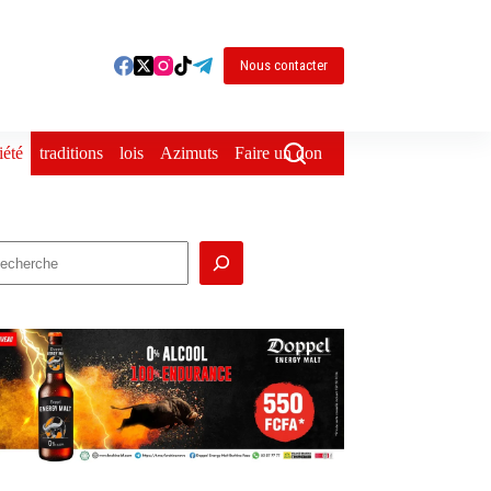
Nous contacter
iété
traditions
lois
Azimuts
Faire un don
echercher