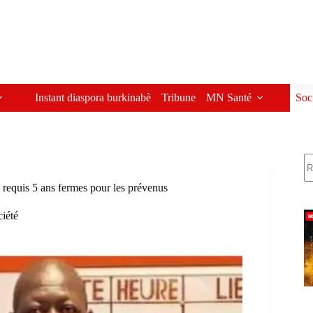
Instant diaspora burkinabè
Tribune
MN Santé
Soc
R
 requis 5 ans fermes pour les prévenus
iété