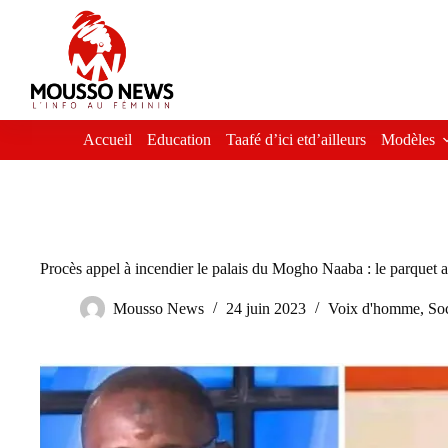
Passer
au
contenu
Accueil
Education
Taafé d’ici etd’ailleurs
Modèles
Procès appel à incendier le palais du Mogho Naaba : le parquet a
Mousso News
24 juin 2023
Voix d'homme
,
Soc