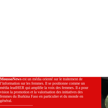
MoussoNews
est un média orienté sur le traitement de
l’information sur les femmes. Il se positionne comme un
média leadHER qui amplifie la voix des femmes. Il a pour
vision la promotion et la valorisation des initiatives des
femmes du Burkina Faso en particulier et du monde en
général.
————————–