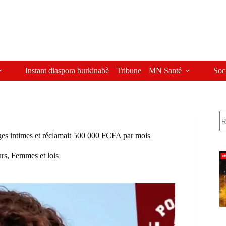
Instant diaspora burkinabè
Tribune
MN Santé
Soc
R
ges intimes et réclamait 500 000 FCFA par mois
urs
,
Femmes et lois