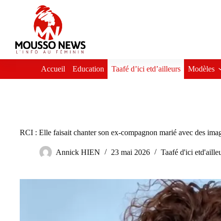
Passer
au
contenu
Accueil
Education
Taafé d’ici etd’ailleurs
Modèles
RCI : Elle faisait chanter son ex-compagnon marié avec des ima
Annick HIEN
23 mai 2026
Taafé d'ici etd'aille