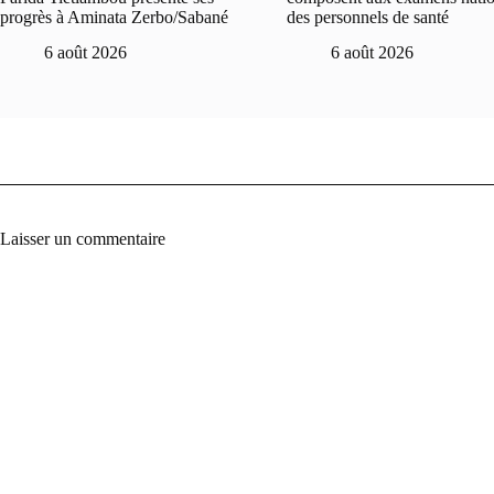
progrès à Aminata Zerbo/Sabané
des personnels de santé
6 août 2026
6 août 2026
Laisser un commentaire
A
l
t
e
r
n
a
t
i
v
e
: