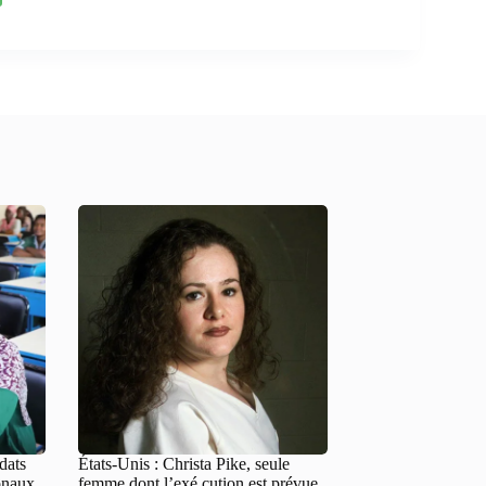
dats
États-Unis : Christa Pike, seule
onaux
femme dont l’exé.cution est prévue