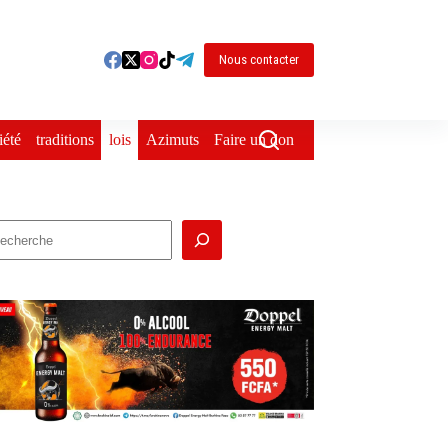
Nous contacter
iété
traditions
lois
Azimuts
Faire un don
echercher